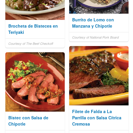
Burrito de Lomo con
Brocheta de Bisteces en
Manzana y Chipotle
Teriyaki
Courtesy of National Pork Board
Courtesy of The Beef Checkoff
Filete de Falda a La
Bistec con Salsa de
Parrilla con Salsa Cítrica
Chipotle
Cremosa