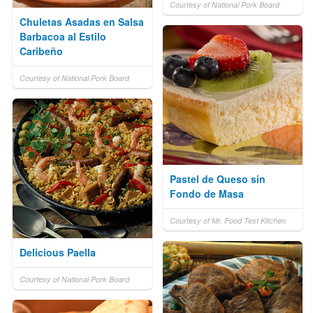
Courtesy of National Pork Board
Chuletas Asadas en Salsa
Barbacoa al Estilo
Caribeño
Courtesy of National Pork Board
Pastel de Queso sin
Fondo de Masa
Courtesy of Mr. Food Test Kitchen
Delicious Paella
Courtesy of National Pork Board